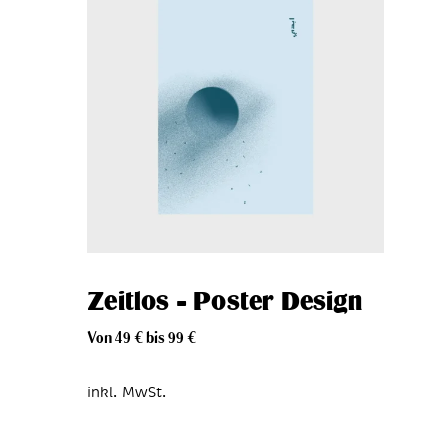
Zeitlos – Poster Design
Von
49
€
bis
99
€
inkl. MwSt.