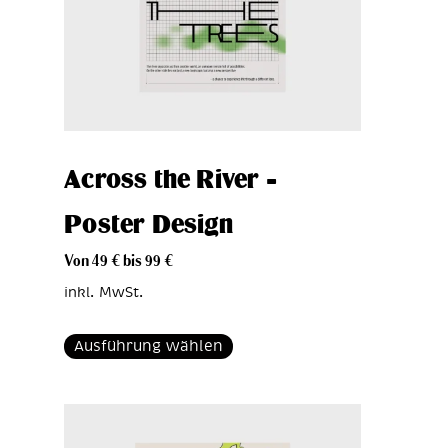
Across the River –
Poster Design
Von
49
€
bis
99
€
inkl. MwSt.
Ausführung wählen