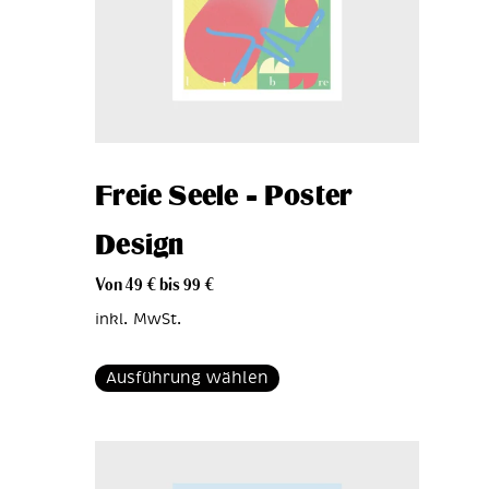
Freie Seele – Poster
Design
Von
49
€
bis
99
€
inkl. MwSt.
Ausführung wählen