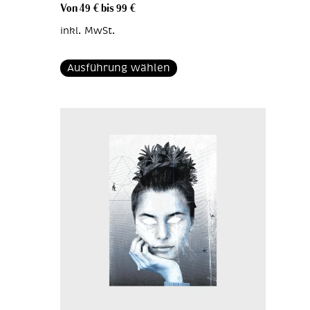
Von
49
€
bis
99
€
inkl. MwSt.
Ausführung wählen