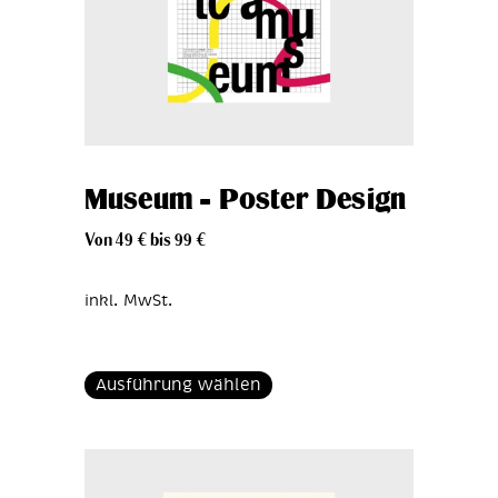
Museum – Poster Design
Von
49
€
bis
99
€
inkl. MwSt.
Ausführung wählen