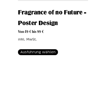
Fragrance of no Future –
Poster Design
Von
49
€
bis
99
€
inkl. MwSt.
Ausführung wählen