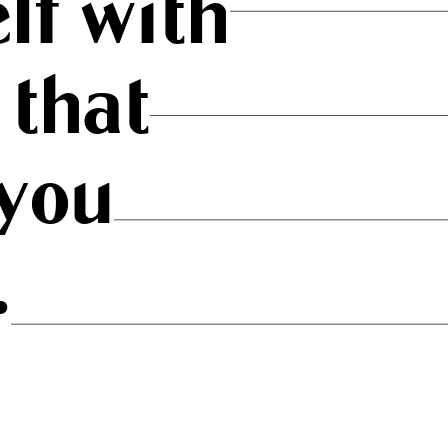
lf with
 that
you
.