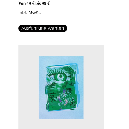
Von
49
€
bis
99
€
inkl. MwSt.
Ausführung wählen