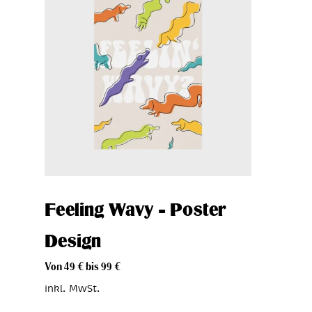
Feeling Wavy – Poster
Design
Von
49
€
bis
99
€
inkl. MwSt.