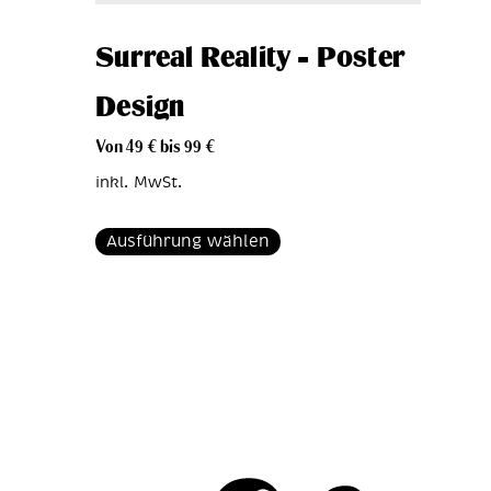
Surreal Reality – Poster
Design
Von
49
€
bis
99
€
inkl. MwSt.
Ausführung wählen