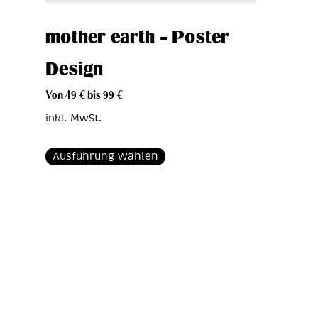
mother earth – Poster
Design
Von
49
€
bis
99
€
inkl. MwSt.
Ausführung wählen