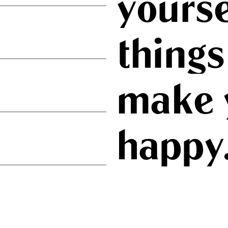
yourse
things
make 
happy